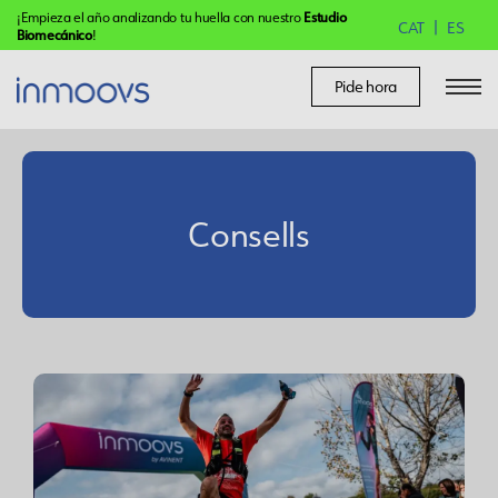
¡Empieza el año analizando tu huella con nuestro
Estudio
CAT
ES
Biomecánico
!
Pide hora
Consells