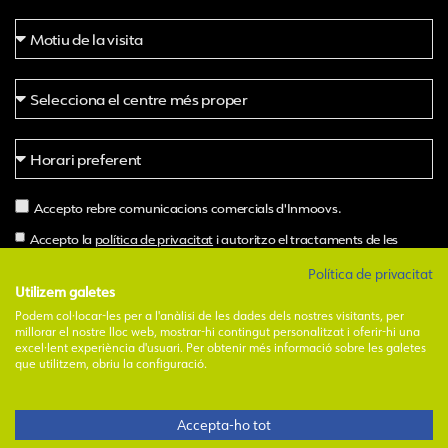
Accepto rebre comunicacions comercials d'Inmoovs.
Accepto la
política de privacitat
i autoritzo el tractaments de les
meves dades per part d'Inmoovs.
Política de privacitat
Utilizem galetes
Podem col·locar-les per a l'anàlisi de les dades dels nostres visitants, per
Demanar hora
millorar el nostre lloc web, mostrar-hi contingut personalitzat i oferir-hi una
excel·lent experiència d'usuari. Per obtenir més informació sobre les galetes
Alternative:
que utilitzem, obriu la configuració.
1
Accepta-ho tot
Avinent Insoles, S.L.U. I
Avís legal
I
Política de privadesa
I
Política de
cookies
Necessites ajuda?
I
Canal i codi ètic