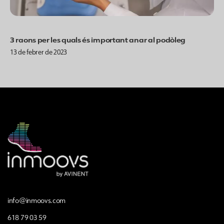
3 raons per les quals és important anar al podòleg
13 de febrer de 2023
info@inmoovs.com
618 79 03 59