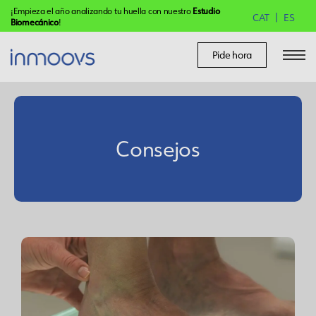
¡Empieza el año analizando tu huella con nuestro
Estudio
CAT
ES
Biomecánico
!
Pide hora
Consejos