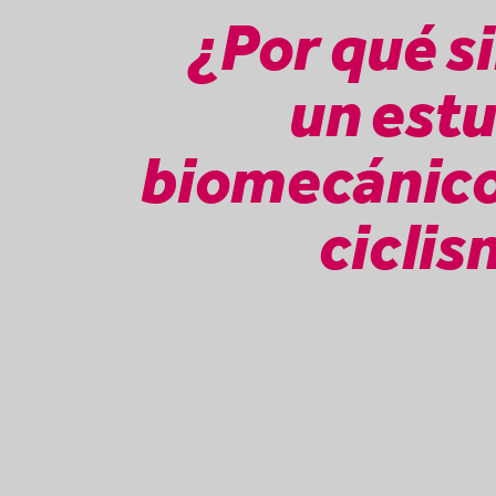
¿Por qué s
un est
biomecánico
cicli