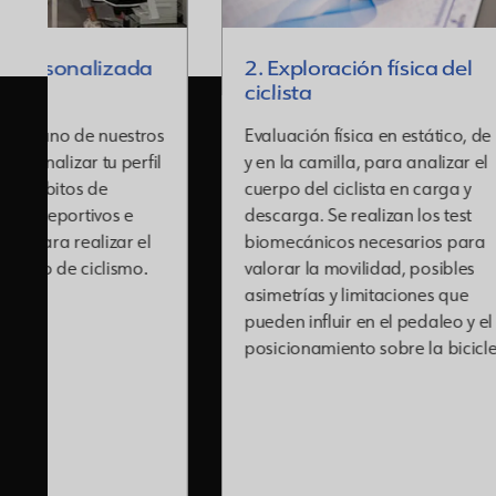
2. Exploración física del
3. Revi
ciclista
inicial
Evaluación física en estático, de pie
Análisis 
y en la camilla, para analizar el
posicion
cuerpo del ciclista en carga y
para rev
descarga. Se realizan los test
iniciales
biomecánicos necesarios para
del asien
valorar la movilidad, posibles
ángulos 
asimetrías y limitaciones que
rodilla y
pueden influir en el pedaleo y el
establec
posicionamiento sobre la bicicleta.
estudio 
antes de
pedaleo