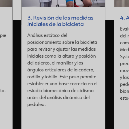
sión de las medidas
4. Análisis del pedale
es de la bicicleta
Evaluación dinámica del p
estático del
del movimiento del cuerp
amiento sobre la bicicleta
completo sobre la biciclet
isar y ajustar las medidas
Mediante el sistema avan
 como la altura y posición
Systems, se estudian con a
to, el manillar y los
precisión los patrones de
articulares de la cadera,
movimiento, los ángulos ar
 tobillo. Este paso permite
y las asimetrías durante el
er una base correcta en el
pedaleo, obteniendo un i
biomecánico de ciclismo
biomecánico completo en 
l análisis dinámico del
estudio biomecánico de ci
.