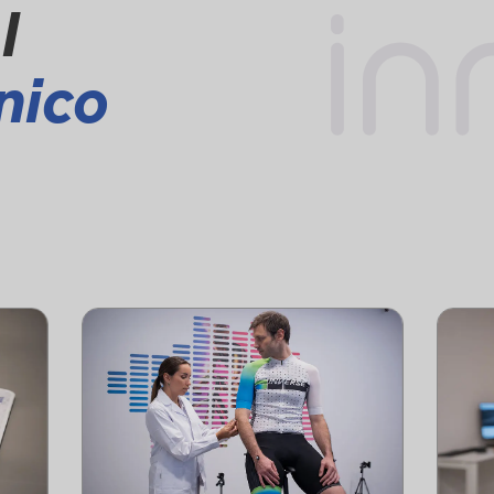
l
nico