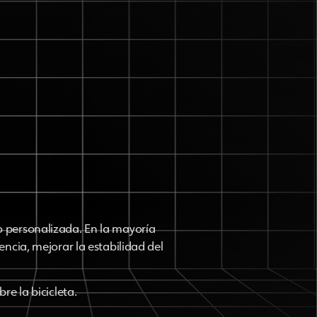
o personalizada. En la mayoría
encia, mejorar la estabilidad del
re la bicicleta.