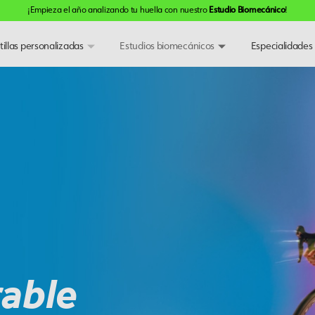
¡Empieza el año analizando tu huella con nuestro
Estudio Biomecánico
!
tillas personalizadas
Estudios biomecánicos
Especialidades
rable