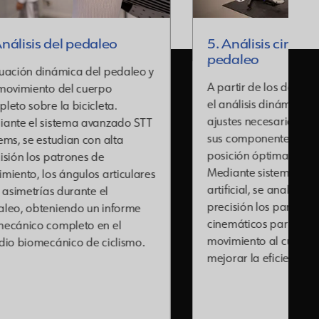
5. Análisis cinemático del
o
pedaleo
edaleo y
A partir de los datos obtenidos en
o
el análisis dinámico, se aplican los
a.
ajustes necesarios en la bicicleta y
zado STT
sus componentes hasta definir una
lta
posición óptima de pedaleo.
Mediante sistemas de inteligencia
ticulares
artificial, se analizan con gran
precisión los parámetros
nforme
cinemáticos para adaptar cada
el
movimiento al cuerpo del ciclista y
clismo.
mejorar la eficiencia del pedaleo.