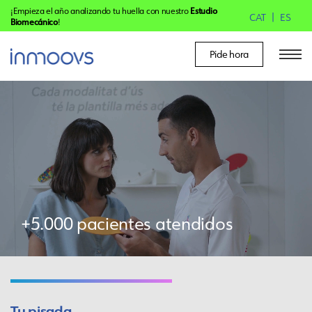
¡Empieza el año analizando tu huella con nuestro
Estudio
CAT
ES
Biomecánico
!
Pide hora
+5.000 pacientes atendidos
Tu pisada