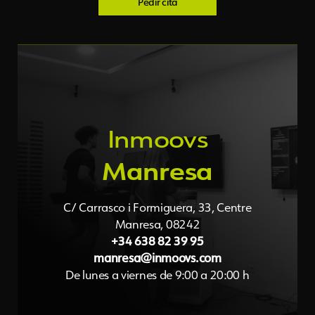
Pedir cita
Inmoovs
Podologia Inmoovs Manresa
Manresa
4.9
Basado en 259 reseñas.
e
l
g
o
o
G
powered by
C/ Carrasco i Formiguera, 33, Centre
valóranos en
Manresa, 08242
+34 638 82 39 95
manresa@inmoovs.com
De lunes a viernes de 9:00 a 20:00 h