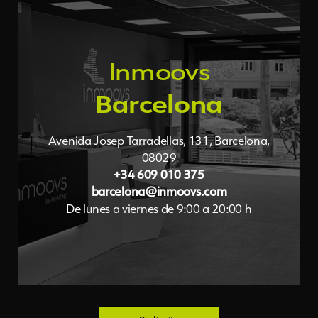
Inmoovs
Podologia Inmoovs Barcelona
Barcelona
5.0
Basado en 100 reseñas.
e
l
g
o
o
G
powered by
Avenida Josep Tarradellas, 131, Barcelona,
valóranos en
08029
+34 609 010 375
barcelona@inmoovs.com
De lunes a viernes de 9:00 a 20:00 h