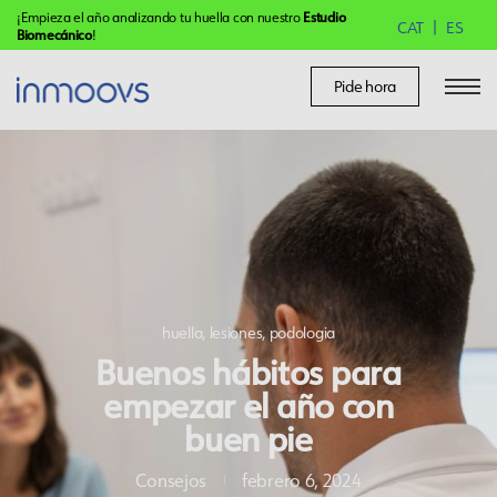
¡Empieza el año analizando tu huella con nuestro
Estudio
CAT
ES
Biomecánico
!
Pide hora
huella
,
lesiones
,
podologia
Buenos hábitos para
empezar el año con
buen pie
Consejos
febrero 6, 2024