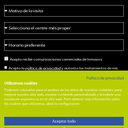
Acepto recibir comunicaciones comerciales de Inmoovs.
Acepto la p
olítica de privacidad
y autorizo los tratamientos de mis
datos por parte de Inmoovs.
Política de privacidad
Utilizamos cookies
Podemos colocarlos para el análisis de los datos de nuestros visitantes, para
Pide hora
mejorar nuestro sitio web, mostrar contenido personalizado y brindarle una
excelente experiencia en el sitio web. Para obtener más información sobre
Alternative:
las cookies que utilizamos, abra la configuración.
1
Aceptar todo
Avinent Insoles, S.L.U. I
Aviso legal
I
Política de privacidad
I
Política de
cookies
I
Canal y código ético
¿Necesitas ayuda?