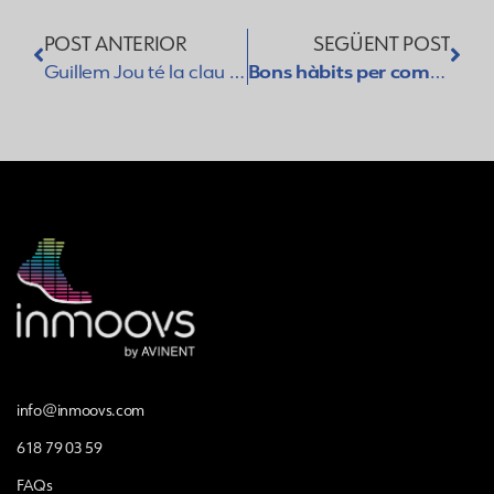
POST ANTERIOR
SEGÜENT POST
Guillem Jou té la clau per aconseguir els seus reptes; ser fort mentalment
Bons hàbits per començar l’any amb bon peu
info@inmoovs.com
618 79 03 59
FAQs