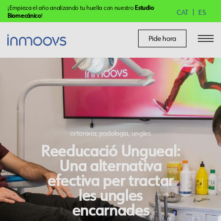
¡Empieza el año analizando tu huella con nuestro
Estudio
CAT
ES
Biomecánico
!
Pide hora
ortonixia
,
podologia
,
ungles
Reeducació Ungueal:
Una alternativa
efectiva per tractar
les ungles
encarnades