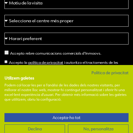
Accepto rebre comunicacions comercials d'Inmoovs.
Accepto la
política de privacitat
i autoritzo el tractaments de les
meves dades per part d'Inmoovs.
Política de privacitat
Utilizem galetes
Podem col·locar-les per a l'anàlisi de les dades dels nostres visitants, per
Demanar hora
millorar el nostre lloc web, mostrar-hi contingut personalitzat i oferir-hi una
excel·lent experiència d'usuari. Per obtenir més informació sobre les galetes
Alternative:
que utilitzem, obriu la configuració.
1
Accepta-ho tot
Avinent Insoles, S.L.U. I
Avís legal
I
Política de privadesa
I
Política de
cookies
I
Canal i codi ètic
Necessites ajuda?
Declina
No, personalitza