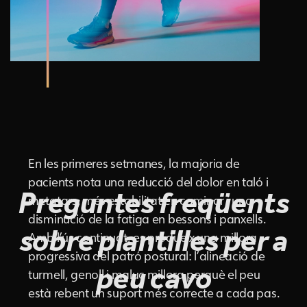
En les primeres setmanes, la majoria de
pacients nota una reducció del dolor en taló i
Preguntes freqüents
metatars, més estabilitat en caminar i una
disminució de la fatiga en bessons i panxells.
sobre plantilles per a
Amb l’ús continuat, es produeix una millora
progressiva del patró postural: l’alineació de
peu cavo
turmell, genoll i maluc millora perquè el peu
està rebent un suport més correcte a cada pas.