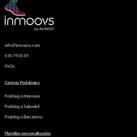
info@inmoovs.com
618 79 03 59
FAQs
Centres Podològics
Podòleg a Manresa
Podòleg a Sabadell
Podòleg a Barcelona
Plantilles personalitzades