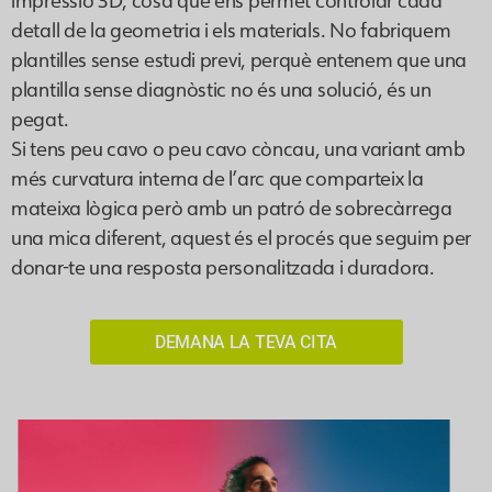
impressió 3D, cosa que ens permet controlar cada
detall de la geometria i els materials. No fabriquem
plantilles sense estudi previ, perquè entenem que una
plantilla sense diagnòstic no és una solució, és un
pegat.
Si tens peu cavo o peu cavo còncau, una variant amb
més curvatura interna de l’arc que comparteix la
mateixa lògica però amb un patró de sobrecàrrega
una mica diferent, aquest és el procés que seguim per
donar-te una resposta personalitzada i duradora.
DEMANA LA TEVA CITA