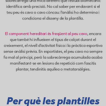
sobrecàrrega una mica diferent que l'estudi biomecànic
identifica amb precisió. No cal saber per endavant si el
teu peu és cavo o cavo còncau: l'anàlisi ho determina i
condiciona el disseny de la plantilla.
El component hereditari és freqüent al peu cavo
, encara
que també hi influeixen el tipus de calçat durant el
creixement, el nivell d'activitat física i la pràctica esportiva
sense anàlisi prèvia. En esportistes, el peu cavo no sempre
fa mal al principi, però la sobrecàrrega acumulada acaba
manifestant-se en lesions de repetició com fascitis
plantar, tendinitis aquílea o metatarsàlgies.
Per què les plantilles