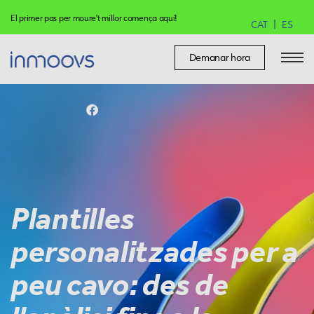
El primer pas per moure't millor comença aquí!
CAT
ES
Demanar hora
Plantilles
personalitzades per a
peu cavo: des de