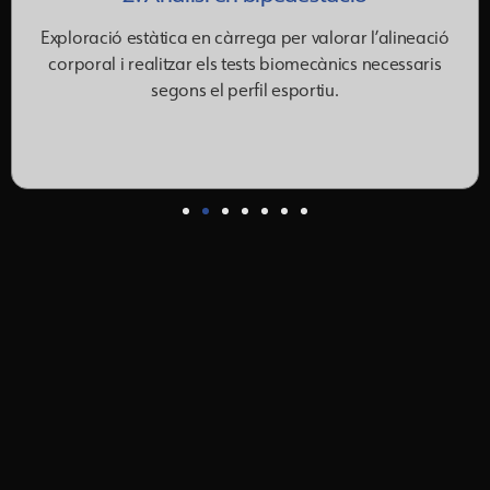
Exploració estàtica en càrrega per valorar l’alineació
corporal i realitzar els tests biomecànics necessaris
segons el perfil esportiu.
A Inmoovs les plantilles no es prescriuen sense estudi previ.
Aquest és el nostre punt de partida. El procés té passos
concrets i cadascú aporta informació que es tradueix
directament en com fabriquem la plantilla.