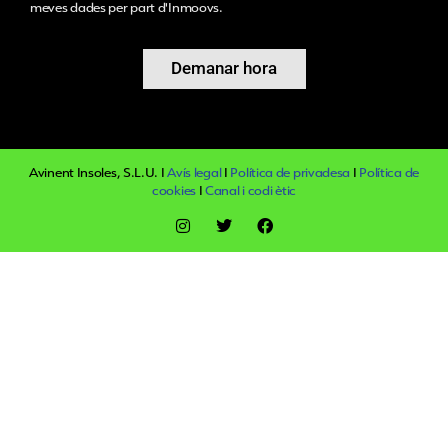
meves dades per part d'Inmoovs.
Demanar hora
Alternative:
Avinent Insoles, S.L.U. I
Avís legal
I
Política de privadesa
I
Política de
cookies
I
Canal i codi ètic