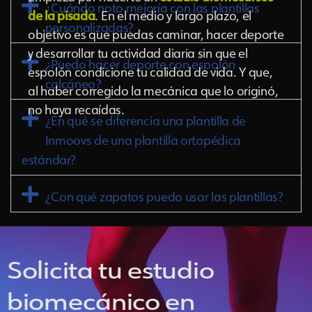
¿Cuándo noto mejoría con las plantillas
de la pisada
. En el medio y largo plazo, el
personalizadas?
objetivo es que puedas caminar, hacer deporte
y desarrollar tu actividad diaria sin que el
¿Puedo hacer deporte con espolón
espolón condicione tu calidad de vida. Y que,
calcáneo?
al haber corregido la mecánica que lo originó,
no haya recaídas.
¿En qué se diferencia una plantilla de
Inmoovs de una plantilla ortopédica
estándar?
¿Con qué zapatos puedo usar las plantillas?
Solicita tu estudio
biomecánico en