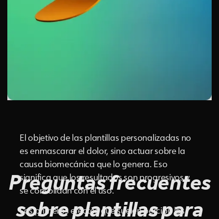
El objetivo de las plantillas personalizadas no
es enmascarar el dolor, sino actuar sobre la
causa biomecánica que lo genera. Eso
Preguntas frecuentes
significa que los resultados son progresivos y
se consolidan con el uso.
sobre plantillas para
Los primeros efectos que suelen percibir los