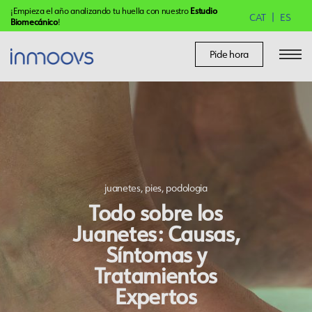
¡Empieza el año analizando tu huella con nuestro
Estudio
CAT
ES
Biomecánico
!
Pide hora
juanetes
,
pies
,
podologia
Todo sobre los
Juanetes: Causas,
Síntomas y
Tratamientos
Expertos