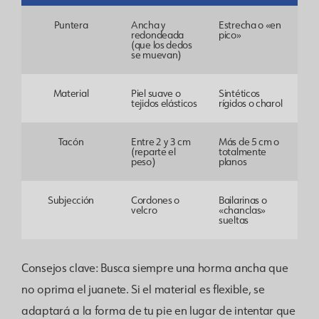
Puntera
Ancha y
Estrecha o «en
redondeada
pico»
(que los dedos
se muevan)
Material
Piel suave o
Sintéticos
tejidos elásticos
rígidos o charol
Tacón
Entre 2 y 3 cm
Más de 5 cm o
(reparte el
totalmente
peso)
planos
Subjección
Cordones o
Bailarinas o
velcro
«chanclas»
sueltas
Consejos clave: Busca siempre una horma ancha que
no oprima el juanete. Si el material es flexible, se
adaptará a la forma de tu pie en lugar de intentar que