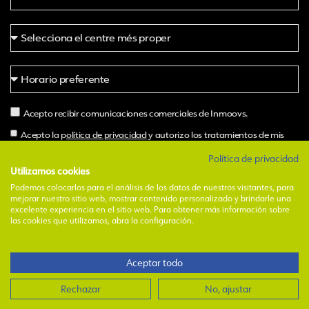
Acepto recibir comunicaciones comerciales de Inmoovs.
Acepto la p
olítica de privacidad
y autorizo los tratamientos de mis
datos por parte de Inmoovs.
Política de privacidad
Utilizamos cookies
Podemos colocarlos para el análisis de los datos de nuestros visitantes, para
Pide hora
mejorar nuestro sitio web, mostrar contenido personalizado y brindarle una
excelente experiencia en el sitio web. Para obtener más información sobre
Alternative:
las cookies que utilizamos, abra la configuración.
1
Aceptar todo
Avinent Insoles, S.L.U. I
Aviso legal
I
Política de privacidad
I
Política de
cookies
I
Canal y código ético
¿Necesitas ayuda?
Rechazar
No, ajustar